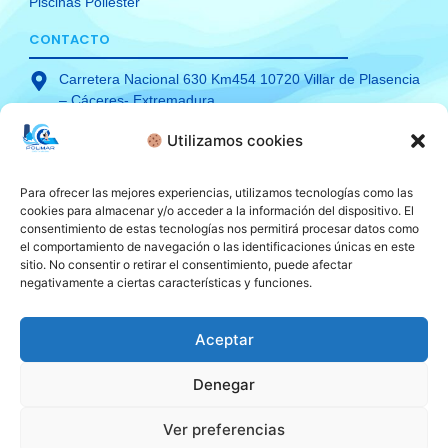
Piscinas Poliester
CONTACTO
Carretera Nacional 630 Km454 10720 Villar de Plasencia
– Cáceres- Extremadura
Teléfono: 927 489 130
Utilizamos cookies
Móvil: 620 34 89 06
comercial@polimarpoliester.com
Para ofrecer las mejores experiencias, utilizamos tecnologías como las
cookies para almacenar y/o acceder a la información del dispositivo. El
consentimiento de estas tecnologías nos permitirá procesar datos como
el comportamiento de navegación o las identificaciones únicas en este
sitio. No consentir o retirar el consentimiento, puede afectar
TÉRMINOS Y CONDICIONES
negativamente a ciertas características y funciones.
Aceptar
AVISO LEGAL
POLITICA DE COOKIES
POLITICA DE PRIVACIDAD
ACCESIBILIDAD
Denegar
Hecho con
por
Mi Amigo Informatico
Ver preferencias