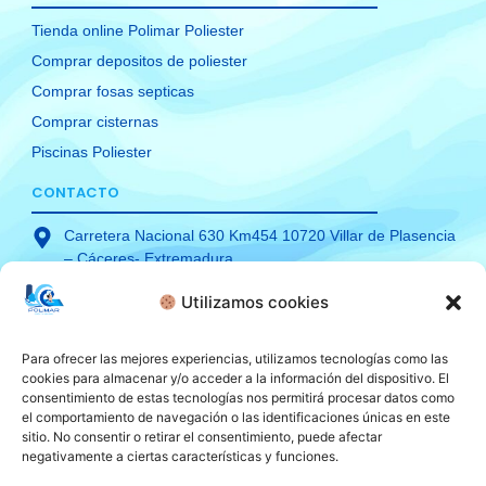
Tienda online Polimar Poliester
Comprar depositos de poliester
Comprar fosas septicas
Comprar cisternas
Piscinas Poliester
CONTACTO
Carretera Nacional 630 Km454 10720 Villar de Plasencia
– Cáceres- Extremadura
Teléfono: 927 489 130
Utilizamos cookies
Móvil: 620 34 89 06
comercial@polimarpoliester.com
Para ofrecer las mejores experiencias, utilizamos tecnologías como las
cookies para almacenar y/o acceder a la información del dispositivo. El
consentimiento de estas tecnologías nos permitirá procesar datos como
el comportamiento de navegación o las identificaciones únicas en este
sitio. No consentir o retirar el consentimiento, puede afectar
TÉRMINOS Y CONDICIONES
negativamente a ciertas características y funciones.